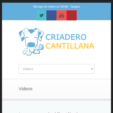
Élevage de chiens en Séville - Spagne
Videos