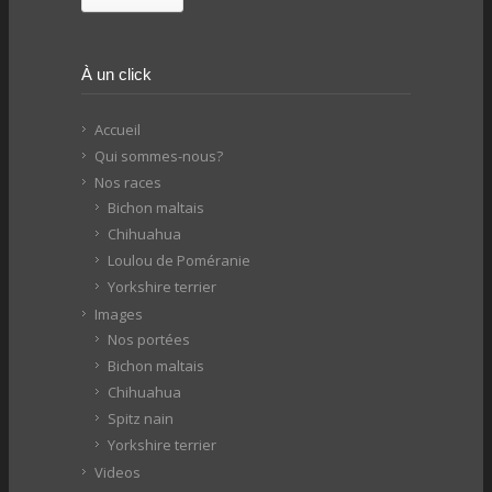
À un click
Accueil
Qui sommes-nous?
Nos races
Bichon maltais
Chihuahua
Loulou de Poméranie
Yorkshire terrier
Images
Nos portées
Bichon maltais
Chihuahua
Spitz nain
Yorkshire terrier
Videos